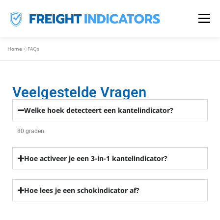
Menu
Home
»
FAQs
HOME
PRODUCTEN
OVER ONS
FAQS
Veelgestelde Vragen
BLOGS
CONTACT
NL
Welke hoek detecteert een kantelindicator?
EN
80 graden.
FR
Hoe activeer je een 3-in-1 kantelindicator?
Hoe lees je een schokindicator af?