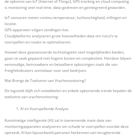
de opkomst van IoT (Internet of Things), GPS-tracking en cloud computing
is monitoring veel real-time, data-gedreven en geïntegreerd geworden.
IoT-sensoren meten continu temperatuur, luchtvochtigheid, trillingen en
locatie.
GPS-apparaten volgen zendingen live.
Cloudplatforms analyseren grote hoeveelheden data om risico’s te
voorspellen en routes te optimaliseren.
Hoewel deze geavanceerde technologieën veel mogelijkheden bieden,
gaan ze vaak gepaard met hogere kosten en complexiteit. Hierdoor blijven
eenvoudige, betrouwbare en betaalbare oplossingen zoals die van
FreightIndicators onmisbaar voor veel bedrijven.
Wat Brengt de Toekomst van Vrachtmonitoring?
De logistiek blijft zich ontwikkelen en enkele opkomende trends bepalen de
toekomst van vrachtmonitoring:
AI en Voorspellende Analyse
Kunstmatige intelligentie (AI) zal in toenemende mate data van
monitoringapparaten analyseren om schade te voorspellen voordat deze
optreedt. AI kan bijvoorbeeld patronen herkennen van terugkerende