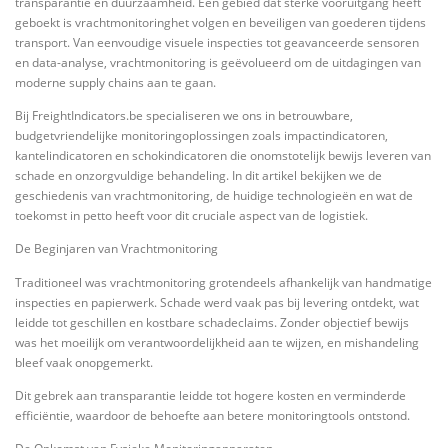
transparantie en duurzaamheid. Eén gebied dat sterke vooruitgang heeft
geboekt is vrachtmonitoringhet volgen en beveiligen van goederen tijdens
transport. Van eenvoudige visuele inspecties tot geavanceerde sensoren
en data-analyse, vrachtmonitoring is geëvolueerd om de uitdagingen van
moderne supply chains aan te gaan.
Bij FreightIndicators.be specialiseren we ons in betrouwbare,
budgetvriendelijke monitoringoplossingen zoals impactindicatoren,
kantelindicatoren en schokindicatoren die onomstotelijk bewijs leveren van
schade en onzorgvuldige behandeling. In dit artikel bekijken we de
geschiedenis van vrachtmonitoring, de huidige technologieën en wat de
toekomst in petto heeft voor dit cruciale aspect van de logistiek.
De Beginjaren van Vrachtmonitoring
Traditioneel was vrachtmonitoring grotendeels afhankelijk van handmatige
inspecties en papierwerk. Schade werd vaak pas bij levering ontdekt, wat
leidde tot geschillen en kostbare schadeclaims. Zonder objectief bewijs
was het moeilijk om verantwoordelijkheid aan te wijzen, en mishandeling
bleef vaak onopgemerkt.
Dit gebrek aan transparantie leidde tot hogere kosten en verminderde
efficiëntie, waardoor de behoefte aan betere monitoringtools ontstond.