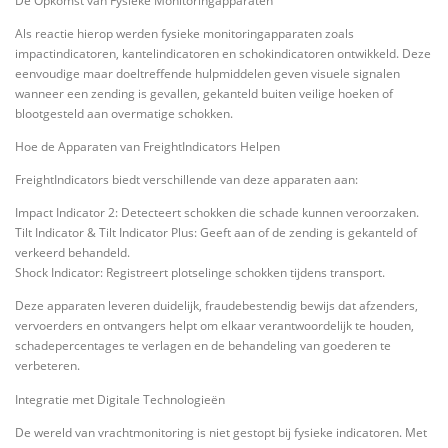
De Opkomst van Fysieke Monitoringapparaten
Als reactie hierop werden fysieke monitoringapparaten zoals
impactindicatoren, kantelindicatoren en schokindicatoren ontwikkeld. Deze
eenvoudige maar doeltreffende hulpmiddelen geven visuele signalen
wanneer een zending is gevallen, gekanteld buiten veilige hoeken of
blootgesteld aan overmatige schokken.
Hoe de Apparaten van FreightIndicators Helpen
FreightIndicators biedt verschillende van deze apparaten aan:
Impact Indicator 2: Detecteert schokken die schade kunnen veroorzaken.
Tilt Indicator & Tilt Indicator Plus: Geeft aan of de zending is gekanteld of
verkeerd behandeld.
Shock Indicator: Registreert plotselinge schokken tijdens transport.
Deze apparaten leveren duidelijk, fraudebestendig bewijs dat afzenders,
vervoerders en ontvangers helpt om elkaar verantwoordelijk te houden,
schadepercentages te verlagen en de behandeling van goederen te
verbeteren.
Integratie met Digitale Technologieën
De wereld van vrachtmonitoring is niet gestopt bij fysieke indicatoren. Met