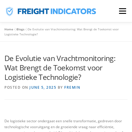
Skip
To
Menu
Content
Home
»
Blogs
»
De Evolutie van Vrachtmonitoring: Wat Brengt de Toekomst voor
HOME
PRODUCTS
ABOUT US
FAQS
Logistieke Technologie?
De Evolutie van Vrachtmonitoring:
BLOGS
CONTACT
EN
Wat Brengt de Toekomst voor
NL
Logistieke Technologie?
FR
POSTED ON
JUNE 5, 2025
BY
FREMIN
De logistieke sector ondergaat een snelle transformatie, gedreven door
technologische vooruitgang en de groeiende vraag naar efficiëntie,