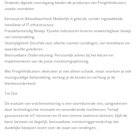
Ondanks digitale vooruitgang bieden de producten van FreightIndicators
unieke voordelen:
Eenvoud en Betaalbaarheid: Makkelijk in gebruik, zonder ingewikkelde
installatie of IT-infrastructuur.
Fraudebestendig Bewijs: Fysieke indicatoren leveren onweerlegbaar bewijs
van mishandeling.
Veelzijdigheid: Geschikt voor allerlei soorten zendingen, van breekbare tot
waardevolle goederen.
Betrouwbare Ondersteuning: Persoonlijk advies bij het kiezen en
implementeren van de juiste monitoringoplossing.
Met FreightIndicators detecteer je niet alleen schade, maar voorkom je ook
onzorgvuldige behandeling, verlaag je de kosten en verhoog je de
klanttevredenheid.
Tot Slot
De evolutie van vrachtmonitoring is een voortdurende reis, aangedreven
door technologische innovatie en veranderende markteisen. Terwijl
geavanceerde IoT-sensoren en AI een slimme toekomst beloven, blijft de
basis bestaan uit degelijk, betrouwbaar monitoringgereedschap dat
duidelijke bewijzen levert over de staat van zendingen.