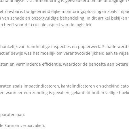
 data-analyse, vrachtmonitoring is geëvolueerd om de uitdagingen
 betrouwbare, budgetvriendelijke monitoringoplossingen zoals impac
n van schade en onzorgvuldige behandeling. In dit artikel bekijke
 heeft voor dit cruciale aspect van de logistiek.
hankelijk van handmatige inspecties en papierwerk. Schade werd va
ectief bewijs was het moeilijk om verantwoordelijkheid aan te wij
osten en verminderde efficiëntie, waardoor de behoefte aan betere
araten zoals impactindicatoren, kantelindicatoren en schokindica
en wanneer een zending is gevallen, gekanteld buiten veilige hoek
pparaten aan:
ade kunnen veroorzaken.