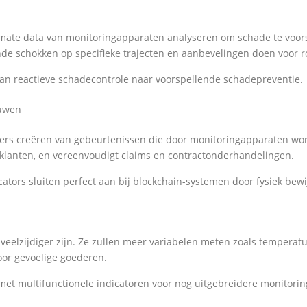
e mate data van monitoringapparaten analyseren om schade te voors
de schokken op specifieke trajecten en aanbevelingen doen voor r
 van reactieve schadecontrole naar voorspellende schadepreventie.
ouwen
ters creëren van gebeurtenissen die door monitoringapparaten wo
klanten, en vereenvoudigt claims en contractonderhandelingen.
ators sluiten perfect aan bij blockchain-systemen door fysiek bewij
veelzijdiger zijn. Ze zullen meer variabelen meten zoals temperatuu
oor gevoelige goederen.
 met multifunctionele indicatoren voor nog uitgebreidere monitorin