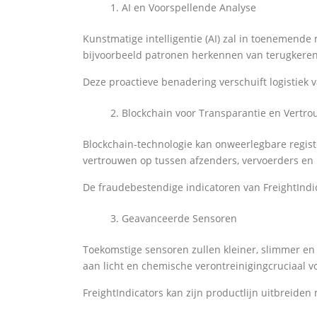
AI en Voorspellende Analyse
Kunstmatige intelligentie (AI) zal in toenemend
bijvoorbeeld patronen herkennen van terugkeren
Deze proactieve benadering verschuift logistiek
Blockchain voor Transparantie en Vertr
Blockchain-technologie kan onweerlegbare regis
vertrouwen op tussen afzenders, vervoerders en 
De fraudebestendige indicatoren van FreightIndic
Geavanceerde Sensoren
Toekomstige sensoren zullen kleiner, slimmer en 
aan licht en chemische verontreinigingcruciaal v
FreightIndicators kan zijn productlijn uitbreiden