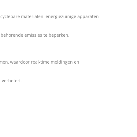
ecyclebare materialen, energiezuinige apparaten
ijbehorende emissies te beperken.
men, waardoor real-time meldingen en
 verbetert.
.