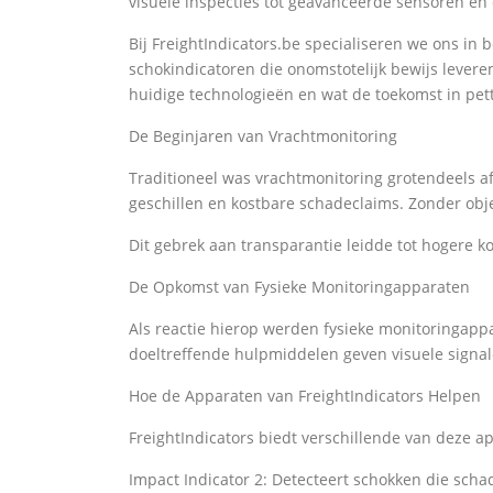
visuele inspecties tot geavanceerde sensoren en
Bij FreightIndicators.be specialiseren we ons in
schokindicatoren die onomstotelijk bewijs levere
huidige technologieën en wat de toekomst in petto
De Beginjaren van Vrachtmonitoring
Traditioneel was vrachtmonitoring grotendeels af
geschillen en kostbare schadeclaims. Zonder obj
Dit gebrek aan transparantie leidde tot hogere k
De Opkomst van Fysieke Monitoringapparaten
Als reactie hierop werden fysieke monitoringapp
doeltreffende hulpmiddelen geven visuele signal
Hoe de Apparaten van FreightIndicators Helpen
FreightIndicators biedt verschillende van deze a
Impact Indicator 2: Detecteert schokken die sch