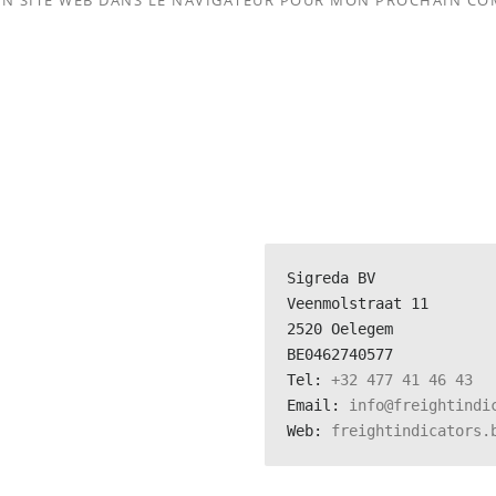
N SITE WEB DANS LE NAVIGATEUR POUR MON PROCHAIN CO
Sigreda BV
Veenmolstraat 11
2520 Oelegem
BE0462740577
Tel: 
+32 477 41 46 43
Email: 
info@freightindi
Web: 
freightindicators.