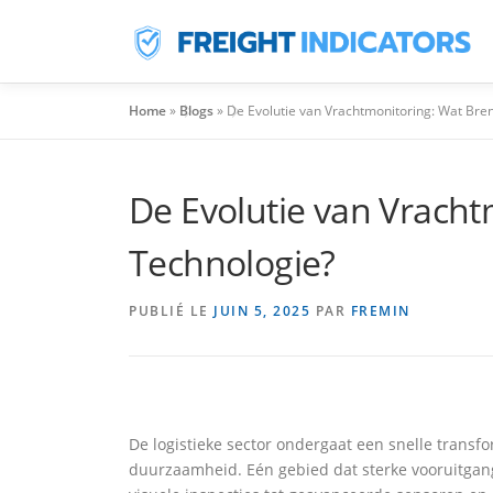
Aller
Au
Contenu
Home
»
Blogs
»
De Evolutie van Vrachtmonitoring: Wat Bre
De Evolutie van Vracht
Technologie?
PUBLIÉ LE
JUIN 5, 2025
PAR
FREMIN
De logistieke sector ondergaat een snelle transf
duurzaamheid. Eén gebied dat sterke vooruitgang