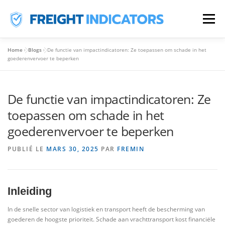
Aller
Au
Menu
Contenu
Home
»
Blogs
»
De functie van impactindicatoren: Ze toepassen om schade in het
HOME
DES PRODUITS
À PROPOS DE NOUS
goederenvervoer te beperken
De functie van impactindicatoren: Ze
FAQS
BLOGS
CONTACT
FR
toepassen om schade in het
NL
goederenvervoer te beperken
EN
PUBLIÉ LE
MARS 30, 2025
PAR
FREMIN
Inleiding
In de snelle sector van logistiek en transport heeft de bescherming van
goederen de hoogste prioriteit. Schade aan vrachttransport kost financiële