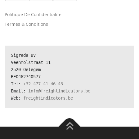
Politique De Confidentialité
Termes & Conditions
Sigreda BV
Veenmolstraat 11
2520 Oelegem
BE0462740577
Tel: 
+32 477 41 46 43
Email: 
info@freightindicators.be
Web: 
freightindicators.be