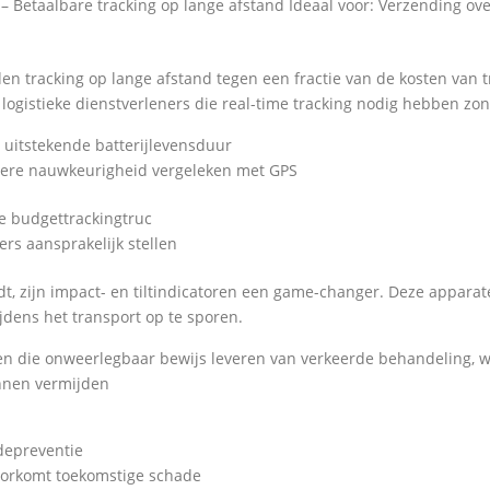
etaalbare tracking op lange afstand Ideaal voor: Verzending over 
 tracking op lange afstand tegen een fractie van de kosten van 
 logistieke dienstverleners die real-time tracking nodig hebben zo
 uitstekende batterijlevensduur
gere nauwkeurigheid vergeleken met GPS
me budgettrackingtruc
rs aansprakelijk stellen
t, zijn impact- en tiltindicatoren een game-changer. Deze apparate
jdens het transport op te sporen.
oren die onweerlegbaar bewijs leveren van verkeerde behandeling, 
nnen vermijden
depreventie
voorkomt toekomstige schade