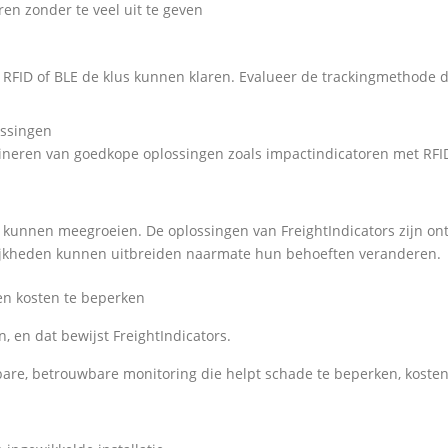
en zonder te veel uit te geven
FID of BLE de klus kunnen klaren. Evalueer de trackingmethode die
ossingen
ineren van goedkope oplossingen zoals impactindicatoren met RFI
f kunnen meegroeien. De oplossingen van FreightIndicators zijn on
jkheden kunnen uitbreiden naarmate hun behoeften veranderen.
en kosten te beperken
, en dat bewijst FreightIndicators.
bare, betrouwbare monitoring die helpt schade te beperken, koste