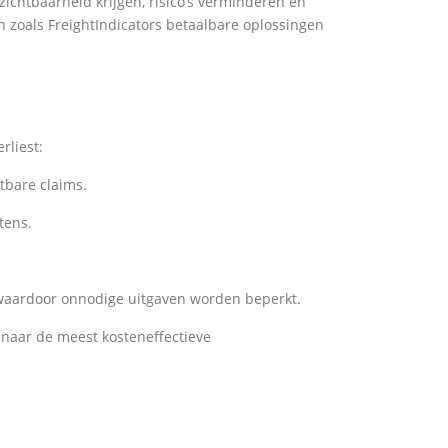
zichtbaarheid krijgen, risico’s verminderen en
 zoals FreightIndicators betaalbare oplossingen
rliest:
stbare claims.
tens.
n, waardoor onnodige uitgaven worden beperkt.
 naar de meest kosteneffectieve