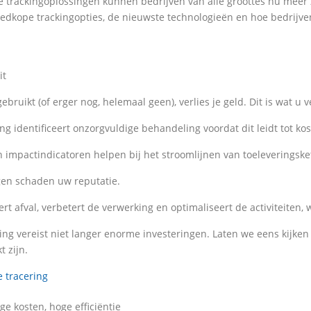
ke trackingoplossingen kunnen bedrijven van alle groottes nu meer 
edkope trackingopties, de nieuwste technologieën en hoe bedrijven
it
uikt (of erger nog, helemaal geen), verlies je geld. Dit is wat u ve
ng identificeert onzorgvuldige behandeling voordat dit leidt tot ko
 impactindicatoren helpen bij het stroomlijnen van toeleveringske
gen schaden uw reputatie.
ert afval, verbetert de verwerking en optimaliseert de activiteite
ng vereist niet langer enorme investeringen. Laten we eens kijken
 zijn.
e tracering
ge kosten, hoge efficiëntie