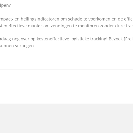
elpen?
 impact- en hellingsindicatoren om schade te voorkomen en de effic
steneffectieve manier om zendingen te monitoren zonder dure tr
ndaag nog over op kosteneffectieve logistieke tracking! Bezoek [Fr
kunnen verhogen