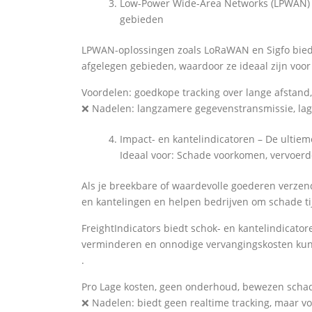
Low-Power Wide-Area Networks (LPWAN) – B
gebieden
LPWAN-oplossingen zoals LoRaWAN en Sigfo bieden
afgelegen gebieden, waardoor ze ideaal zijn voor
Voordelen: goedkope tracking over lange afstand,
❌ Nadelen: langzamere gegevenstransmissie, la
Impact- en kantelindicatoren – De ultie
Ideaal voor: Schade voorkomen, vervoerde
Als je breekbare of waardevolle goederen verzend
en kantelingen en helpen bedrijven om schade ti
FreightIndicators biedt schok- en kantelindicat
verminderen en onnodige vervangingskosten ku
.
Pro Lage kosten, geen onderhoud, bewezen scha
❌ Nadelen: biedt geen realtime tracking, maar 