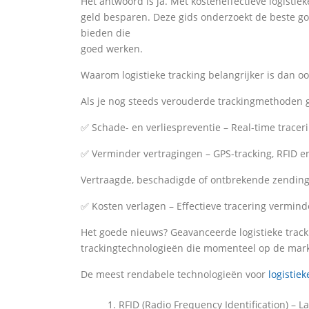
Het antwoord is ja. Met kosteneffectieve logistie
geld besparen. Deze gids onderzoekt de beste go
bieden die
goed werken.
Waarom logistieke tracking belangrijker is dan oo
Als je nog steeds verouderde trackingmethoden gebr
✅ Schade- en verliespreventie – Real-time traceri
✅ Verminder vertragingen – GPS-tracking, RFID en
Vertraagde, beschadigde of ontbrekende zendin
✅ Kosten verlagen – Effectieve tracering vermind
Het goede nieuws? Geavanceerde logistieke tracki
trackingtechnologieën die momenteel op de markt
De meest rendabele technologieën voor
logistiek
RFID (Radio Frequency Identification) – La