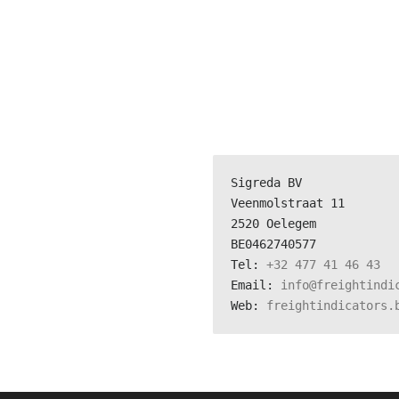
Sigreda BV
Veenmolstraat 11
2520 Oelegem
BE0462740577
Tel: 
+32 477 41 46 43
Email: 
info@freightindi
Web: 
freightindicators.