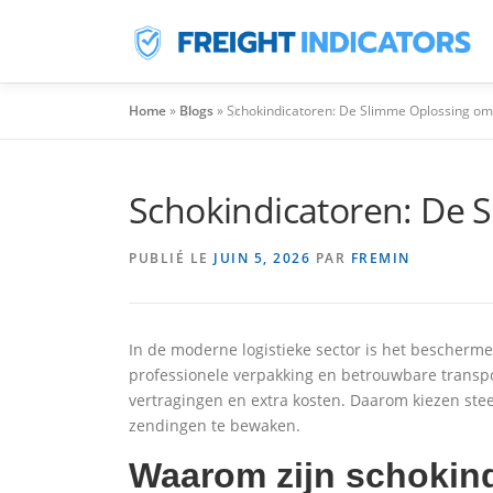
Aller
Au
Contenu
Home
»
Blogs
»
Schokindicatoren: De Slimme Oplossing o
Schokindicatoren: De
PUBLIÉ LE
JUIN 5, 2026
PAR
FREMIN
In de moderne logistieke sector is het beschermen
professionele verpakking en betrouwbare transp
vertragingen en extra kosten. Daarom kiezen ste
zendingen te bewaken.
Waarom zijn schokind