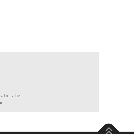
cators.be
be