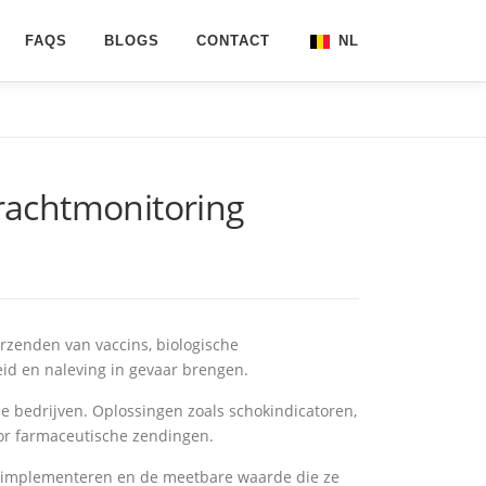
FAQS
BLOGS
CONTACT
NL
EN
FR
vrachtmonitoring
verzenden van vaccins, biologische
id en naleving in gevaar brengen.
e bedrijven. Oplossingen zoals schokindicatoren,
oor farmaceutische zendingen.
 te implementeren en de meetbare waarde die ze