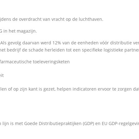
tijdens de overdracht van vracht op de luchthaven.
G in het magazijn.
 Als gevolg daarvan werd 12% van de eenheden vóór distributie 
het bedrijf de schade herleiden tot een specifieke logistieke part
farmaceutische toeleveringsketen
it
len of op zijn kant is gezet, helpen indicatoren ervoor te zorgen d
in lijn is met Goede Distributiepraktijken (GDP) en EU GDP-regelge