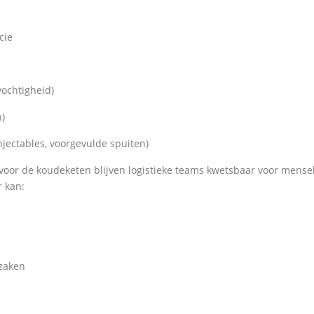
cie
ochtigheid)
n)
njectables, voorgevulde spuiten)
or de koudeketen blijven logistieke teams kwetsbaar voor mense
r kan:
rzaken