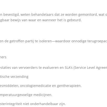
jn bevestigd, weten behandelaars dat ze worden gemonitord, wat o
egbaar bewijs van waar en wanneer het is gebeurd.
leen de getroffen partij te isoleren—waardoor onnodige terugroep
tners
aties van vervoerders te evalueren en SLA’s (Service Level Agreem
utische verzending
esmiddelen, oncologiemedicatie en gentherapieën.
temperatuurgevoelige medicijnen.
terintegriteit niet onderhandelbaar zijn.