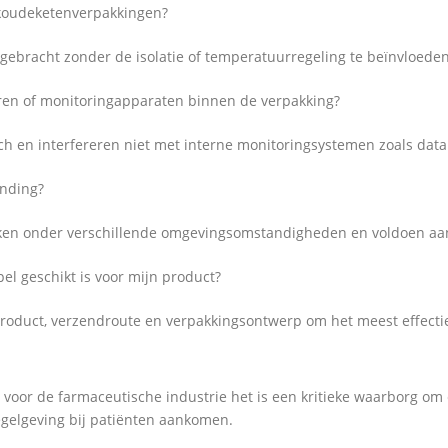
 koudeketenverpakkingen?
ebracht zonder de isolatie of temperatuurregeling te beïnvloeden
oren of monitoringapparaten binnen de verpakking?
sch en interfereren niet met interne monitoringsystemen zoals data
ending?
erken onder verschillende omgevingsomstandigheden en voldoen aa
el geschikt is voor mijn product?
oduct, verzendroute en verpakkingsontwerp om het meest effectiev
el voor de farmaceutische industrie het is een kritieke waarborg o
egelgeving bij patiënten aankomen.