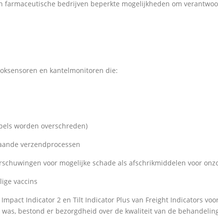
 farmaceutische bedrijven beperkte mogelijkheden om verantwoorde
choksensoren en kantelmonitoren die:
mpels worden overschreden)
staande verzendprocessen
rschuwingen voor mogelijke schade als afschrikmiddelen voor onz
ige vaccins
mpact Indicator 2 en Tilt Indicator Plus van Freight Indicators voor
as, bestond er bezorgdheid over de kwaliteit van de behandeling 